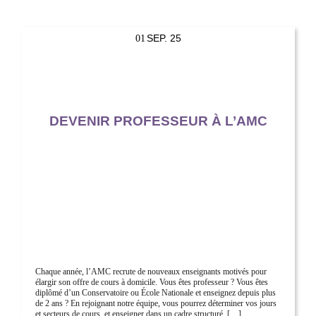
SEP. 25
01
DEVENIR PROFESSEUR À L’AMC
Chaque année, l’AMC recrute de nouveaux enseignants motivés pour
élargir son offre de cours à domicile. Vous êtes professeur ? Vous êtes
diplômé d’un Conservatoire ou École Nationale et enseignez depuis plus
de 2 ans ? En rejoignant notre équipe, vous pourrez déterminer vos jours
et secteurs de cours, et enseigner dans un cadre structuré. […]