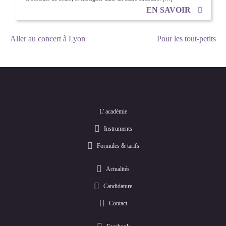
EN SAVOIR
NAVIGATION
Aller au concert à Lyon
Pour les tout-petits
DE
L’ARTICLE
L' académie
Instruments
Formules & tarifs
Actualités
Candidature
Contact