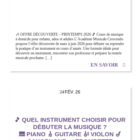
🎶 OFFRE DÉCOUVERTE – PRINTEMPS 2026 🎵 Cours de musique
à domicile pour enfants, ados et adultes L’Académie Musicale Crescendo
propose l’offre découverte de mars à juin 2026 pour débuter ou reprendre
la pratique d’un instrument en cours d’année. Une formule idéale pour
découvrir un instrument, rencontrer son professeur et préparer la rentrée
musicale prochaine. […]
EN SAVOIR
FÉV. 26
24
🎵 QUEL INSTRUMENT CHOISIR POUR
DÉBUTER LA MUSIQUE ?
🎹 PIANO 🎸 GUITARE 🎻 VIOLON 🎷