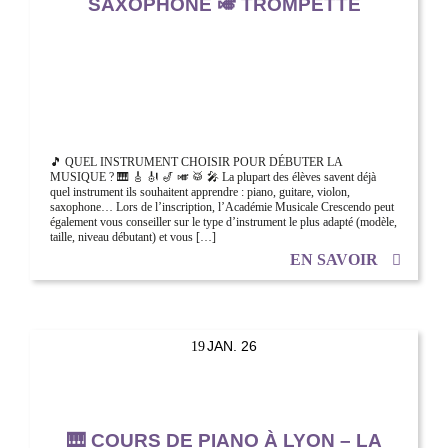
SAXOPHONE 🎺 TROMPETTE
🎵 QUEL INSTRUMENT CHOISIR POUR DÉBUTER LA
MUSIQUE ? 🎹 🎸 🎻 🎷 🎺 🥁 🎤 La plupart des élèves savent déjà
quel instrument ils souhaitent apprendre : piano, guitare, violon,
saxophone… Lors de l’inscription, l’Académie Musicale Crescendo peut
également vous conseiller sur le type d’instrument le plus adapté (modèle,
taille, niveau débutant) et vous […]
EN SAVOIR
JAN. 26
19
🎹 COURS DE PIANO À LYON – LA