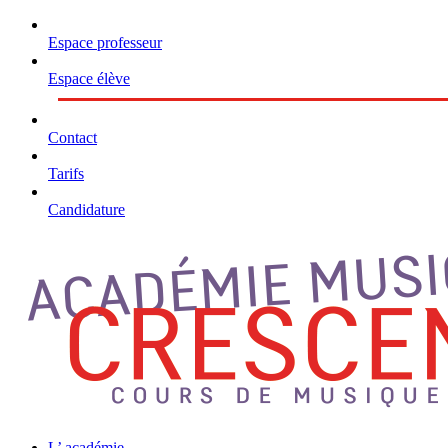
Espace professeur
Espace élève
Contact
Tarifs
Candidature
Skip
to
content
L’ académie