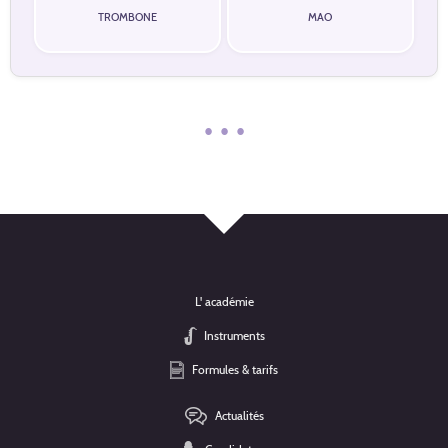
TROMBONE
MAO
• • •
L' académie
Instruments
Formules & tarifs
Actualités