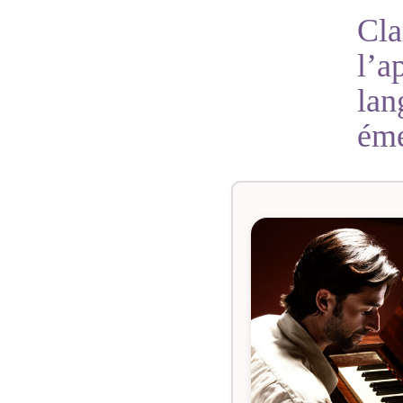
Cla
l’a
lan
éme