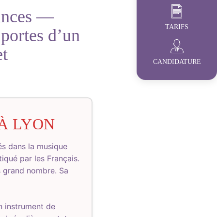
uances —
TARIFS
 portes d’un
et
CANDIDATURE
 À LYON
tés dans la musique
tiqué par les Français.
s grand nombre. Sa
n instrument de