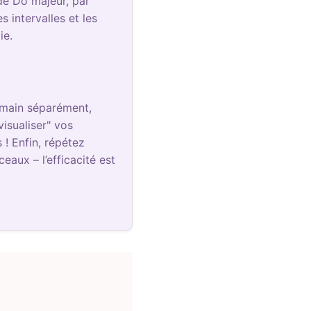
de Do majeur, par
 intervalles et les
ie.
e main séparément,
isualiser" vos
 ! Enfin, répétez
aux – l’efficacité est