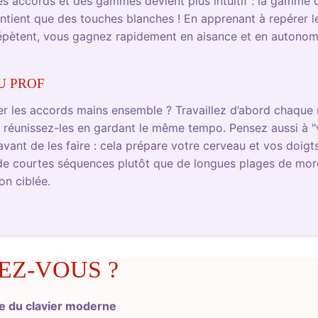
es accords et des gammes devient plus intuitif : la gamme 
tient que des touches blanches ! En apprenant à repérer les
répètent, vous gagnez rapidement en aisance et en autonom
U PROF
ouer les accords mains ensemble ? Travaillez d’abord chaqu
s réunissez-les en gardant le même tempo. Pensez aussi à "v
ant de les faire : cela prépare votre cerveau et vos doigts
de courtes séquences plutôt que de longues plages de morce
on ciblée.
EZ-VOUS ?
ie du clavier moderne