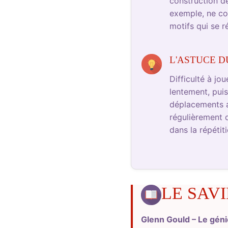
construction d
exemple, ne con
motifs qui se 
L'ASTUCE D
Difficulté à j
lentement, pui
déplacements av
régulièrement 
dans la répétiti
LE SAVI
Glenn Gould – Le gén