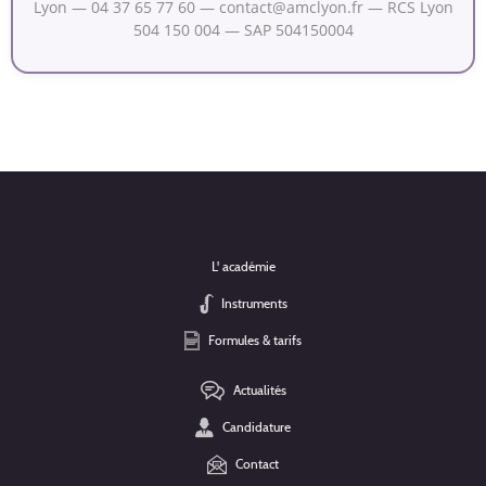
Lyon — 04 37 65 77 60 — contact@amclyon.fr — RCS Lyon
504 150 004 — SAP 504150004
L' académie
Instruments
Formules & tarifs
Actualités
Candidature
Contact