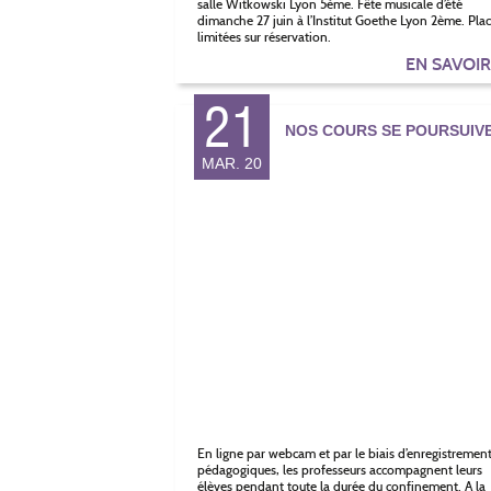
salle Witkowski Lyon 5ème. Fête musicale d’été
dimanche 27 juin à l’Institut Goethe Lyon 2ème. Pla
limitées sur réservation.
EN SAVOI
21
NOS COURS SE POURSUIV
MAR. 20
En ligne par webcam et par le biais d’enregistremen
pédagogiques, les professeurs accompagnent leurs
élèves pendant toute la durée du confinement. A la