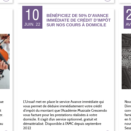
10
BÉNÉFICIEZ DE 50% D’AVANCE
IMMÉDIATE DE CRÉDIT D’IMPÔT
JUIN. 22
AV
SUR NOS COURS À DOMICILE
que
Nouv
L’Urssaf met en place le service Avance immédiate qui
Dima
vous permet de déduire immédiatement votre crédit
t
conv
d’impôt du montant que l’Académie Musicale Crescendo
r.
fami
vous facture pour les prestations réalisées à votre
en f
domicile. Il s’agit d’un service optionnel, gratuit et
au
nouv
dématérialisé. Disponible à l’AMC depuis septembre
Sess
2022