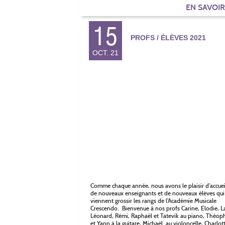
EN SAVOI
15
PROFS / ÉLÈVES 2021
OCT. 21
Comme chaque année, nous avons le plaisir d’accueil
de nouveaux enseignants et de nouveaux élèves qui
viennent grossir les rangs de l’Académie Musicale
Crescendo. Bienvenue à nos profs Carine, Elodie, L
Léonard, Rémi, Raphaël et Tatevik au piano, Théoph
et Yann à la guitare, Michaël au violoncelle, Charlot