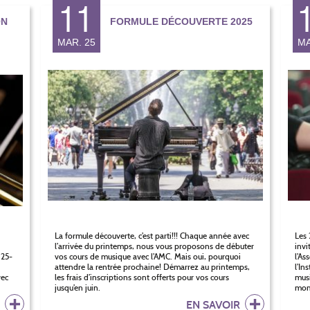
11
ON
FORMULE DÉCOUVERTE 2025
MAR. 25
MA
La formule découverte, c’est parti!!! Chaque année avec
Les 
l’arrivée du printemps, nous vous proposons de débuter
invi
025-
vos cours de musique avec l’AMC. Mais oui, pourquoi
l’As
attendre la rentrée prochaine! Démarrez au printemps,
l’In
vec
les frais d’inscriptions sont offerts pour vos cours
musi
jusqu’en juin.
mome
R
EN SAVOIR