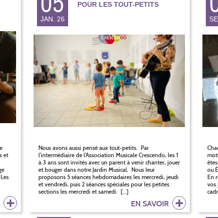
05
POUR LES TOUT-PETITS
JAN. 26
SE
e
Nous avons aussi pensé aux tout-petits. Par
Chaq
s et
l’intermédiaire de l’Association Musicale Crescendo, les 1
moti
à 3 ans sont invités avec un parent à venir chanter, jouer
êtes
ge
et bouger dans notre Jardin Musical. Nous leur
ou É
 Les
proposons 5 séances hebdomadaires les mercredi, jeudi
En r
et vendredi, puis 2 séances spéciales pour les petites
vos 
sections les mercredi et samedi. […]
cadr
R
EN SAVOIR