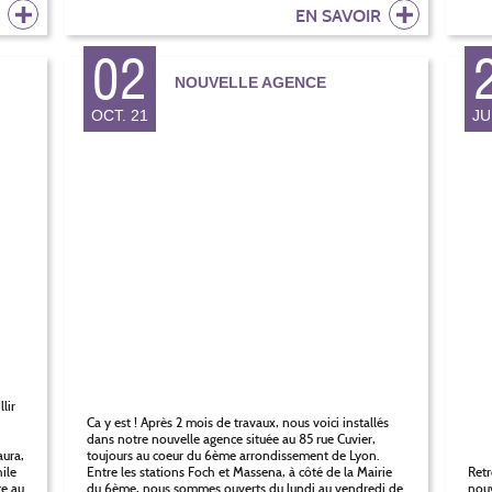
R
EN SAVOIR
02
NOUVELLE AGENCE
OCT. 21
JU
lir
Ca y est ! Après 2 mois de travaux, nous voici installés
dans notre nouvelle agence située au 85 rue Cuvier,
aura,
toujours au coeur du 6ème arrondissement de Lyon.
ile
Entre les stations Foch et Massena, à côté de la Mairie
Ret
te au
du 6ème, nous sommes ouverts du lundi au vendredi de
nouv