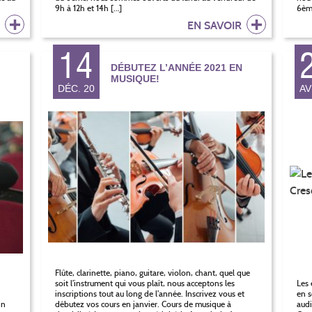
9h à 12h et 14h […]
6èm
R
EN SAVOIR
14
DÉBUTEZ L’ANNÉE 2021 EN
MUSIQUE!
DÉC. 20
AV
Flûte, clarinette, piano, guitare, violon, chant, quel que
soit l’instrument qui vous plaît, nous acceptons les
Les 
inscriptions tout au long de l’année. Inscrivez vous et
en s
in
débutez vos cours en janvier. Cours de musique à
audi