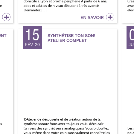
domicile à Lyon et proche périphérie A partir de 6 ans,
Cres
ce
ados et adultes de niveau débutant à très avancé.
avan
Demandez […]
élèv
R
EN SAVOIR
15
ENT
SYNTHÉTISE TON SON!
ATELIER COMPLET
FÉV. 20
JU
15Atelier de découverte et de création autour de la
ts
synthèse sonore Vous avez toujours voulu découvrir
l’univers des synthétiseurs analogiques? Vous bidouillez
Les 
vous-même dans votre coin sans vraiment connaître les
pouv