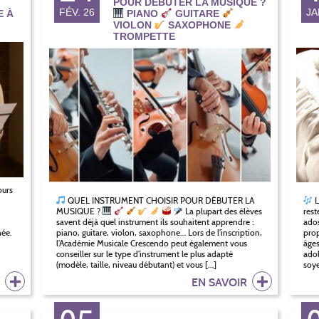
POUR DÉBUTER LA MUSIQUE ?
FÉV. 26
JA
E À
PIANO
GUITARE
VIOLON
SAXOPHONE
TROMPETTE
urs
QUEL INSTRUMENT CHOISIR POUR DÉBUTER LA
L
MUSIQUE ?
La plupart des élèves
rest
savent déjà quel instrument ils souhaitent apprendre :
ados
née.
piano, guitare, violon, saxophone… Lors de l’inscription,
prop
l’Académie Musicale Crescendo peut également vous
âges
conseiller sur le type d’instrument le plus adapté
adol
(modèle, taille, niveau débutant) et vous […]
soye
R
EN SAVOIR