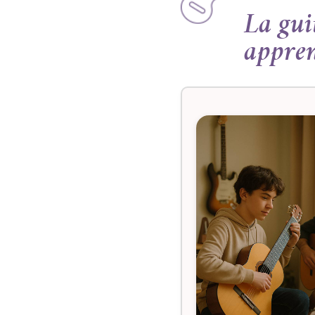
La gui
appren