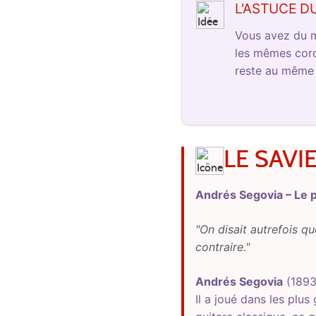
L'ASTUCE D
Vous avez du m
les mêmes corde
reste au même e
LE SAVI
Andrés Segovia – Le p
"On disait autrefois q
contraire."
Andrés Segovia
(1893–
Il a joué dans les plu