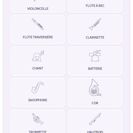
FLÛTE À BEC
VIOLONCELLE
FLÛTE TRAVERSIÈRE
CLARINETTE
CHANT
BATTERIE
SAXOPHONE
COR
TROMPETTE
HAUTBOIS