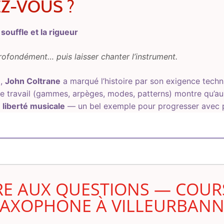
EZ-VOUS ?
souffle et la rigueur
profondément… puis laisser chanter l’instrument.
z,
John Coltrane
a marqué l’histoire par son exigence techn
 de travail (gammes, arpèges, modes, patterns) montre qu’a
a
liberté musicale
— un bel exemple pour progresser avec pl
RE AUX QUESTIONS — COUR
SAXOPHONE À VILLEURBANN