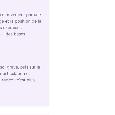
en mouvement par une
ge et la position de la
es exercices
e — des bases
ol grave, puis sur la
articulation et
n
rodée
: c’est plus