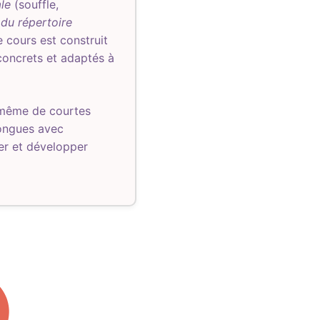
le
(souffle,
 du répertoire
e cours est construit
concrets et adaptés à
 même de courtes
longues avec
ser et développer