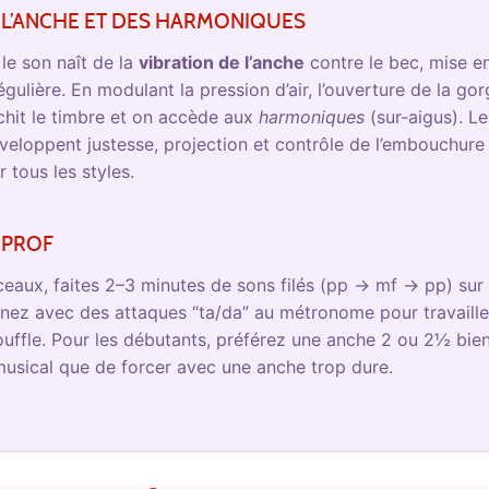
 L’ANCHE ET DES HARMONIQUES
le son naît de la
vibration de l’anche
contre le bec, mise 
gulière. En modulant la pression d’air, l’ouverture de la gor
chit le timbre et on accède aux
harmoniques
(sur-aigus). L
eloppent justesse, projection et contrôle de l’embouchur
 tous les styles.
 PROF
aux, faites 2–3 minutes de sons filés (pp → mf → pp) sur s
ez avec des attaques “ta/da” au métronome pour travailler 
souffle. Pour les débutants, préférez une anche 2 ou 2½ bie
musical que de forcer avec une anche trop dure.