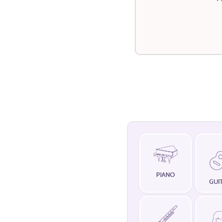
PIANO
GUI