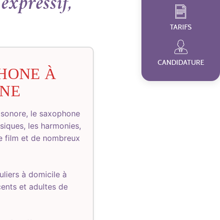
expressif,
TARIFS
CANDIDATURE
HONE À
NE
e sonore, le saxophone
ssiques, les harmonies,
e film et de nombreux
liers à domicile à
cents et adultes de