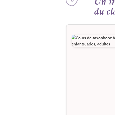
Un in
du cl