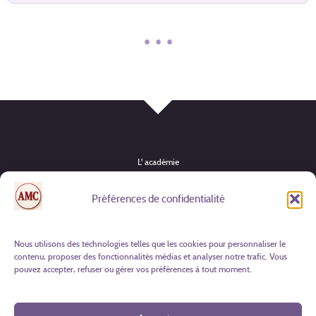
• • •
L' académie
Instruments
Préférences de confidentialité
Formules & tarifs
Actualités
Nous utilisons des technologies telles que les cookies pour personnaliser le
contenu, proposer des fonctionnalités médias et analyser notre trafic. Vous
Candidature
pouvez accepter, refuser ou gérer vos préférences à tout moment.
Contact