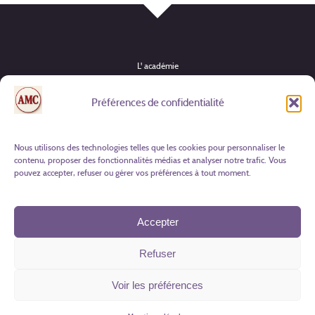
L' académie
Instruments
Préférences de confidentialité
Formules & tarifs
Actualités
Nous utilisons des technologies telles que les cookies pour personnaliser le
contenu, proposer des fonctionnalités médias et analyser notre trafic. Vous
Candidature
pouvez accepter, refuser ou gérer vos préférences à tout moment.
Contact
Accepter
Facebook
Mentions légales
Refuser
© AMC 2025
Voir les préférences
Appeler
Nous contacter