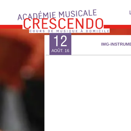
Skip
to
content
12
IMG-INSTRUM
AOÛT. 16