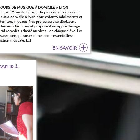
OURS DE MUSIQUE À DOMICILE À LYON
adémie Musicale Crescendo propose des cours de
que à domicile à Lyon pour enfants, adolescents et
tes, tous niveaux. Nos professeurs se déplacent
ctement chez vous et proposent un apprentissage
cal complet, adapté au niveau de chaque élève. Les
s associent plusieurs dimensions essentielles :
ation musicale, […]
EN SAVOIR
SSEUR À