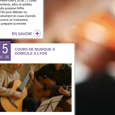
 PRINTEMPS 2026
Cours
enfants, ados et adultes
do propose l’offre
2026 pour débuter ou
instrument en cours d’année.
ouvrir un instrument,
 préparer la rentrée
EN SAVOIR
15
COURS DE MUSIQUE À
DOMICILE À LYON
C. 25