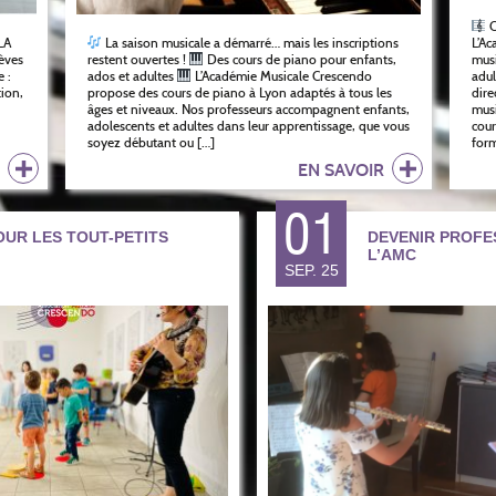
C
LA
La saison musicale a démarré… mais les inscriptions
L’Ac
èves
restent ouvertes !
Des cours de piano pour enfants,
musi
 :
ados et adultes
L’Académie Musicale Crescendo
adul
tion,
propose des cours de piano à Lyon adaptés à tous les
dire
âges et niveaux. Nos professeurs accompagnent enfants,
musi
adolescents et adultes dans leur apprentissage, que vous
cour
soyez débutant ou […]
form
R
EN SAVOIR
01
OUR LES TOUT-PETITS
DEVENIR PROFE
L’AMC
SEP. 25