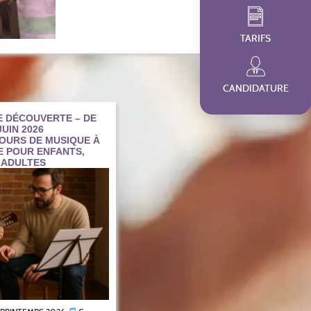
TARIFS
CANDIDATURE
 DÉCOUVERTE – DE
UIN 2026
OURS DE MUSIQUE À
E POUR ENFANTS,
 ADULTES