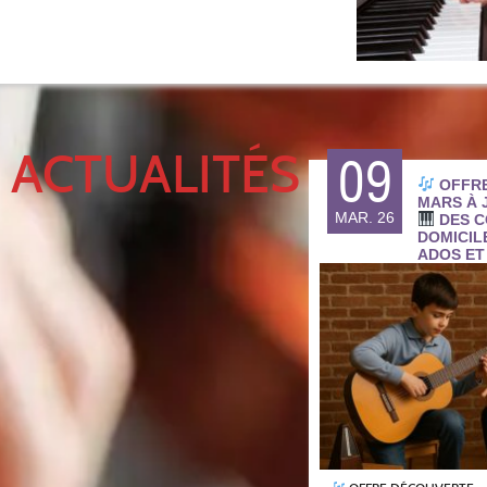
 ACTUALITÉS
09
OFFRE
MARS À J
MAR. 26
DES C
DOMICIL
ADOS ET