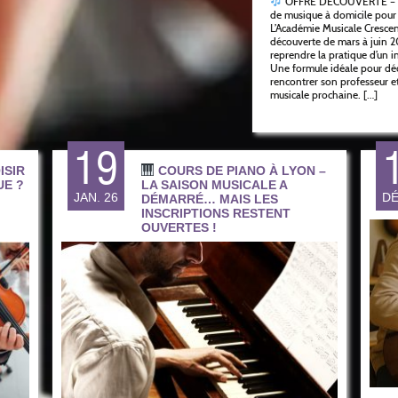
OFFRE DÉCOUVERTE –
de musique à domicile pour 
L’Académie Musicale Crescen
découverte de mars à juin 
reprendre la pratique d’un 
Une formule idéale pour déc
rencontrer son professeur et
musicale prochaine. […]
19
ISIR
COURS DE PIANO À LYON –
UE ?
LA SAISON MUSICALE A
JAN. 26
DÉ
DÉMARRÉ… MAIS LES
INSCRIPTIONS RESTENT
OUVERTES !