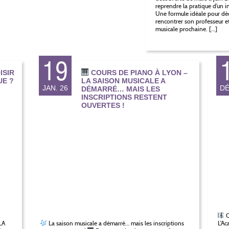
reprendre la pratique d’un 
Une formule idéale pour déc
rencontrer son professeur et
musicale prochaine. […]
19
ISIR
COURS DE PIANO À LYON –
UE ?
LA SAISON MUSICALE A
JAN. 26
DÉ
DÉMARRÉ… MAIS LES
INSCRIPTIONS RESTENT
OUVERTES !
C
LA
La saison musicale a démarré… mais les inscriptions
L’Ac