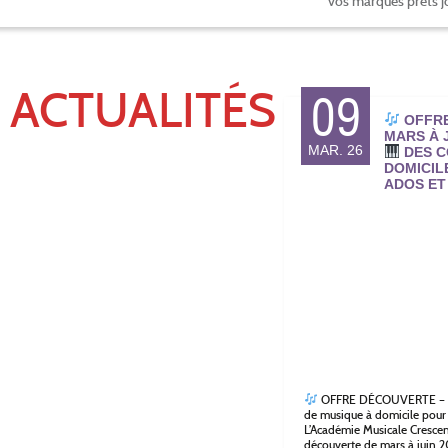
vos marques prêts j
 ACTUALITÉS
09
OFFRE
MARS À J
MAR. 26
DES C
DOMICIL
ADOS ET
OFFRE DÉCOUVERTE –
de musique à domicile pour 
L’Académie Musicale Crescen
découverte de mars à juin 