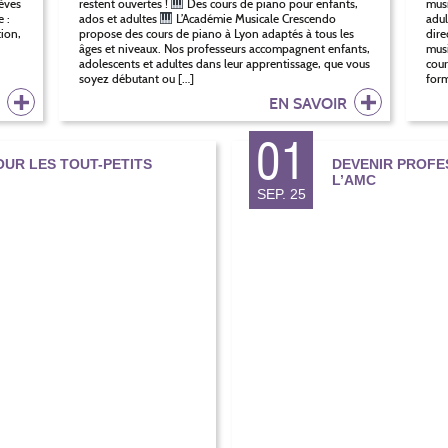
èves
restent ouvertes !
Des cours de piano pour enfants,
musi
 :
ados et adultes
L’Académie Musicale Crescendo
adul
tion,
propose des cours de piano à Lyon adaptés à tous les
dire
âges et niveaux. Nos professeurs accompagnent enfants,
musi
adolescents et adultes dans leur apprentissage, que vous
cour
soyez débutant ou […]
form
R
EN SAVOIR
01
OUR LES TOUT-PETITS
DEVENIR PROFE
L’AMC
SEP. 25