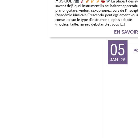
MUSIQUE ?
La plupart des él
savent déjà quel instrument ils souhaitent apprendre
piano, guitare, violon, saxophone… Lors de l’inscrip
l’Académie Musicale Crescendo peut également vous
conseiller sur le type d’instrument le plus adapté
(modèle, taille, niveau débutant) et vous […]
EN SAVOI
05
P
JAN. 26