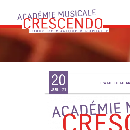
Skip
to
content
20
L’AMC DÉMÉN
JUIL. 21