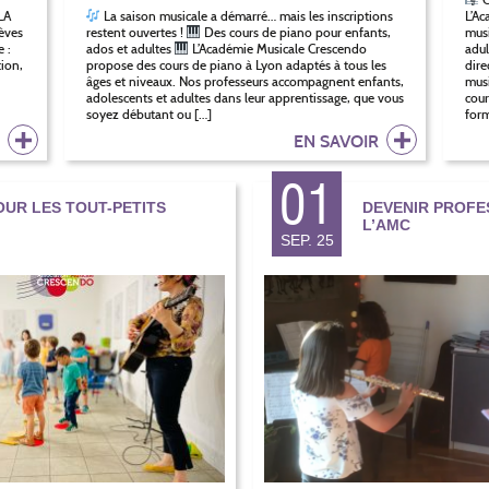
LA
La saison musicale a démarré… mais les inscriptions
L’Ac
èves
restent ouvertes !
Des cours de piano pour enfants,
musi
 :
ados et adultes
L’Académie Musicale Crescendo
adul
tion,
propose des cours de piano à Lyon adaptés à tous les
dire
âges et niveaux. Nos professeurs accompagnent enfants,
musi
adolescents et adultes dans leur apprentissage, que vous
cour
soyez débutant ou […]
form
R
EN SAVOIR
01
OUR LES TOUT-PETITS
DEVENIR PROFE
L’AMC
SEP. 25