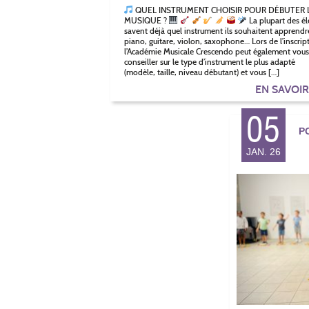
QUEL INSTRUMENT CHOISIR POUR DÉBUTER 
MUSIQUE ?
La plupart des él
savent déjà quel instrument ils souhaitent apprendre
piano, guitare, violon, saxophone… Lors de l’inscrip
l’Académie Musicale Crescendo peut également vous
conseiller sur le type d’instrument le plus adapté
(modèle, taille, niveau débutant) et vous […]
EN SAVOI
05
P
JAN. 26