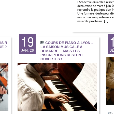
L’Académie Musicale Crescen
découverte de mars à juin 
reprendre la pratique d’un 
Une formule idéale pour déc
rencontrer son professeur et
musicale prochaine. […]
19
ISIR
COURS DE PIANO À LYON –
UE ?
LA SAISON MUSICALE A
JAN. 26
DÉ
DÉMARRÉ… MAIS LES
INSCRIPTIONS RESTENT
OUVERTES !
C