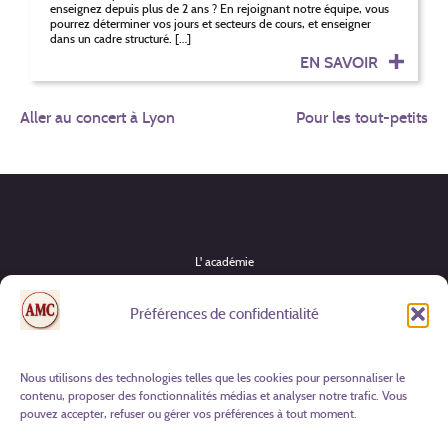
enseignez depuis plus de 2 ans ? En rejoignant notre équipe, vous
pourrez déterminer vos jours et secteurs de cours, et enseigner
dans un cadre structuré. […]
EN SAVOIR
NAVIGATION
Aller au concert à Lyon
Pour les tout-petits
DE
L’ARTICLE
L' académie
Instruments
Préférences de confidentialité
Formules & tarifs
Actualités
Nous utilisons des technologies telles que les cookies pour personnaliser le
contenu, proposer des fonctionnalités médias et analyser notre trafic. Vous
Candidature
pouvez accepter, refuser ou gérer vos préférences à tout moment.
Contact