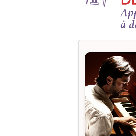
App
à d