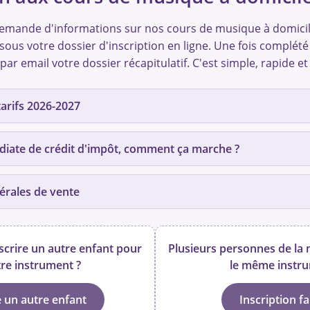
demande d'informations sur nos cours de musique à domici
sous votre dossier d'inscription en ligne. Une fois complété
par email votre dossier récapitulatif. C'est simple, rapide et
tarifs 2026-2027
diate de crédit d'impôt, comment ça marche ?
Frais d'inscription annuels
36,00 €* /
72,00 €
érales de vente
(+ 6,00 €* / 12,00 € par personne supplémentaire de la même famille)
, l'Académie Musicale Crescendo procède à votre demande d'adh
 de la demande par l'URSSAF, vous recevez une notification pour
re compte avance immédiate. Vous devez effectuer l'activation au
Formule Crescendo
Conditions générales de vente
scrire un autre enfant pour
Plusieurs personnes de la
Cours toutes les semaines sauf pendant les vacances scolaires
re instrument ?
le même instru
ale Crescendo, société mandataire agréée pour les services à la personne 
/06/2008 dont le siège social est situé 85 rue Cuvier, 69006 Lyon, d'une part 
on effectuée, l'AMC prélève des acomptes mensuels correspondant 
Durée
Tarif par cours
 Il a été convenu ce qui suit :
on sur 10 mois suivant la formule choisie pour l'année scolaire 
e un autre enfant
Inscription fa