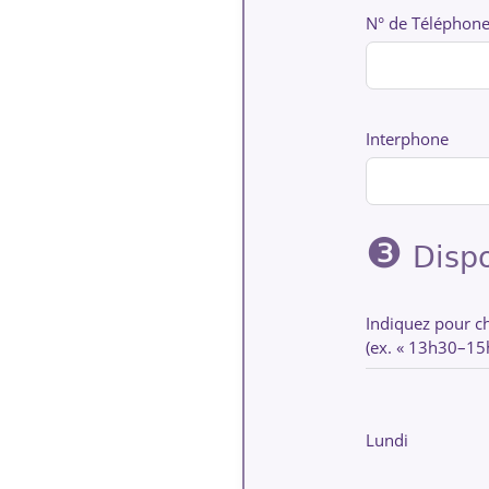
N° de Téléphon
Interphone
❸
Dispo
Indiquez pour ch
(ex. « 13h30–15h4
Lundi