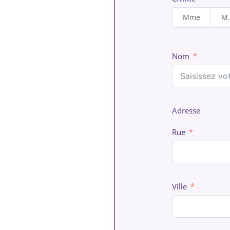
Article 5 : révisions t
Mme
M.
L'Académie Musicale Cr
L'Académie Musicale Cr
cette modification cont
son contrat avec l'Aca
Nom
tarifaires.
Article 6 : durée et
Le mandat a une validit
Adresse
ans. Le présent mandat 
Le particulier employe
Rue
l'Académie Musicale Cr
de 400 € à l'Académie M
Ville