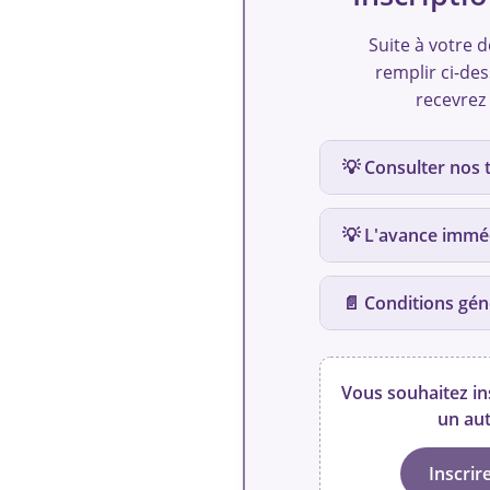
Suite à votre 
remplir ci-des
recevrez 
💡 Consulter nos 
💡 L'avance immé
📄 Conditions gén
Sur simple demande
Suivant acceptation
l'activation de vot
Vous souhaitez in
votre 1er cours.
un aut
Entre l'Académie Music
504150004 en date du 03
Une fois l'activati
employeur d'autre part.
cours (mensualisati
Inscrir