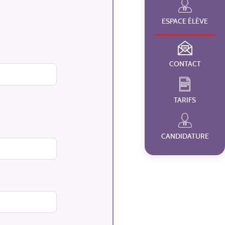
ESPACE ÉLÈVE
 à tout moment.
e en application de
ifaires ou de résilier
s modifications
CONTACT
TARIFS
e reconduction tous les
r courrier ou courriel.
rofesseur proposé par
indemnité compensatrice
CANDIDATURE
nctions pénales.